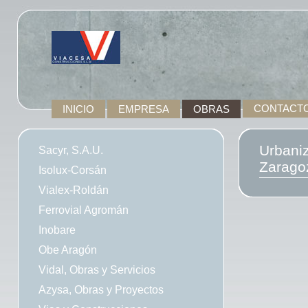
INICIO
EMPRESA
OBRAS
CONTACT
Urbaniz
Sacyr, S.A.U.
Zarago
Isolux-Corsán
Vialex-Roldán
Ferrovial Agromán
Inobare
Obe Aragón
Vidal, Obras y Servicios
Azysa, Obras y Proyectos