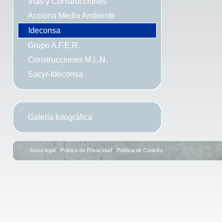
Vias y Construcciones
Acciona Medio Ambiente
Ideconsa
Grupo A.F.E.R.
Construcciones M.L.N.
Sacyr-Ideconsa
Galería fotográfica
Aviso legal
·
Política de Privacidad
·
Política de Cookies