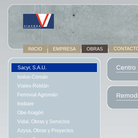
INICIO
EMPRESA
OBRAS
CONTACT
Centro
Sacyr, S.A.U.
Isolux-Corsán
Vialex-Roldán
Ferrovial Agromán
Remode
Inobare
Obe Aragón
Vidal, Obras y Servicios
Azysa, Obras y Proyectos