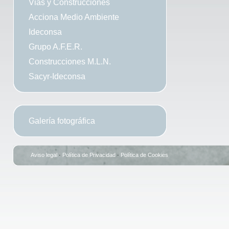
Vias y Construcciones
Acciona Medio Ambiente
Ideconsa
Grupo A.F.E.R.
Construcciones M.L.N.
Sacyr-Ideconsa
Galería fotográfica
Aviso legal
·
Política de Privacidad
·
Política de Cookies